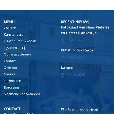
MENU
RECENT NIEUWS
Fotokunst van Hans Pieterse
Collectie
en Hester Blankestijn
Kunstenaars
15-07-2023
Kunst huren & kopen
Lijstenmakerij
Kunst in lockdown?!
Ophangsystemen
15-03-2021
Contact
Over ons
Lampen
Nieuws
27-10-2020
Technieken
Bezorging
Algemene voorwaarden
CONTACT
info@kanishaarlem.nl