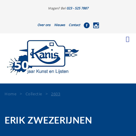
Vragen? Bel
023 - 525 7887
Over ons
Nieuws
Contact
Home
>
Collectie
>
2603
ERIK ZWEZERIJNEN