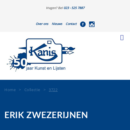
Vragen? Bel
023 - 525 7887
Over ons
Nieuws
Contact
Home
>
Collectie
>
3722
ERIK ZWEZERIJNEN