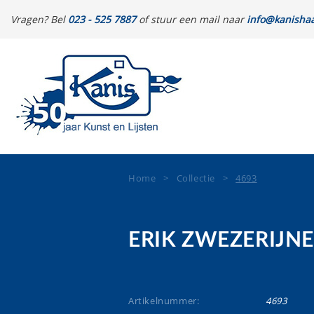
Vragen? Bel
023 - 525 7887
of stuur een mail naar
info@kanishaa
Home
>
Collectie
>
4693
ERIK ZWEZERIJN
Artikelnummer:
4693