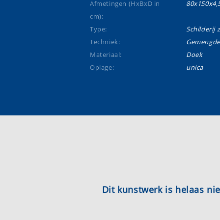
Afmetingen (HxBxD in
80x150x4,
cm):
Type:
Schilderij 
Techniek:
Gemengde 
Materiaal:
Doek
Oplage:
unica
Dit kunstwerk is helaas n