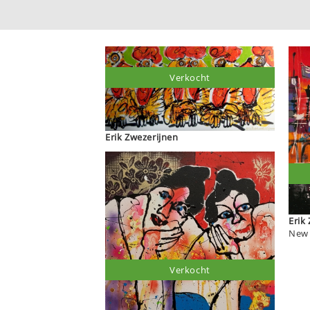
Verkocht
Erik Zwezerijnen
New 
Verkocht