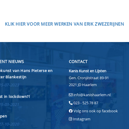
KLIK HIER VOOR MEER WERKEN VAN ERIK ZWEZERIJNEN
ENT NIEUWS
CONTACT
kunst van Hans Pieterse en
Kanis Kunst en Lijsten
er Blankestijn
Gen. Cronjéstraat 89-91
2021 JD Haarlem
15-07-2023
info@kanishaarlem.nl
t in lockdown?!
023 - 525 78 87
15-03-2021
Volg ons ook op facebook
pen
Instagram
27-10-2020