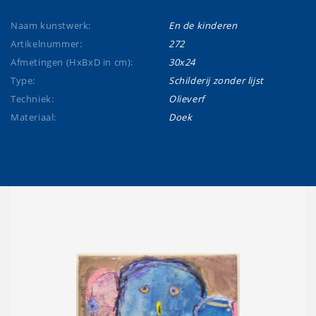
Naam kunstwerk:
En de kinderen
Artikelnummer:
272
Afmetingen (HxBxD in cm):
30x24
Type:
Schilderij zonder lijst
Techniek:
Olieverf
Materiaal:
Doek