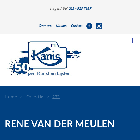
Vragen? Bel
023 - 525 7887
Over ons
Nieuws
Contact
Home
>
Collectie
>
272
RENE VAN DER MEULEN