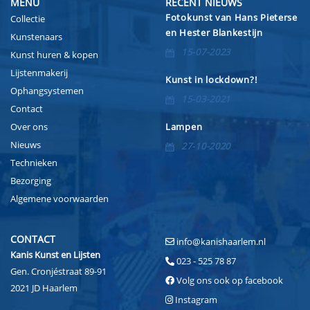
MENU
RECENT NIEUWS
Fotokunst van Hans Pieterse
Collectie
en Hester Blankestijn
Kunstenaars
15-07-2023
Kunst huren & kopen
Lijstenmakerij
Kunst in lockdown?!
Ophangsystemen
15-03-2021
Contact
Over ons
Lampen
Nieuws
27-10-2020
Technieken
Bezorging
Algemene voorwaarden
CONTACT
info@kanishaarlem.nl
Kanis Kunst en Lijsten
023 - 525 78 87
Gen. Cronjéstraat 89-91
Volg ons ook op facebook
2021 JD Haarlem
Instagram