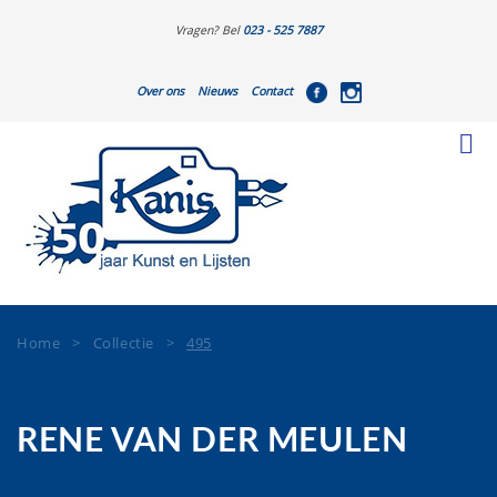
Vragen? Bel
023 - 525 7887
Over ons
Nieuws
Contact
Home
>
Collectie
>
495
RENE VAN DER MEULEN