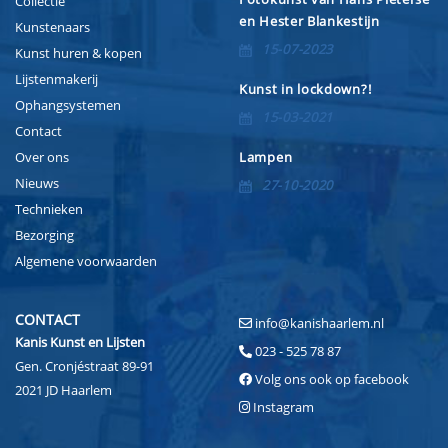
Collectie
en Hester Blankestijn
Kunstenaars
15-07-2023
Kunst huren & kopen
Lijstenmakerij
Kunst in lockdown?!
Ophangsystemen
15-03-2021
Contact
Over ons
Lampen
Nieuws
27-10-2020
Technieken
Bezorging
Algemene voorwaarden
CONTACT
info@kanishaarlem.nl
Kanis Kunst en Lijsten
023 - 525 78 87
Gen. Cronjéstraat 89-91
Volg ons ook op facebook
2021 JD Haarlem
Instagram