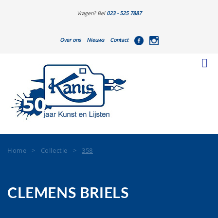
Vragen? Bel
023 - 525 7887
Over ons
Nieuws
Contact
Home
>
Collectie
>
358
CLEMENS BRIELS