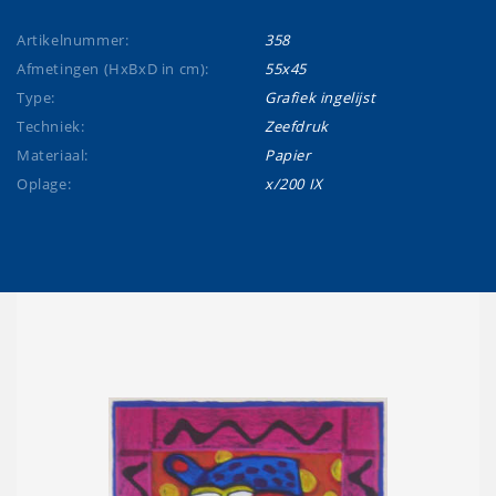
Artikelnummer:
358
Afmetingen (HxBxD in cm):
55x45
Type:
Grafiek ingelijst
Techniek:
Zeefdruk
Materiaal:
Papier
Oplage:
x/200 IX