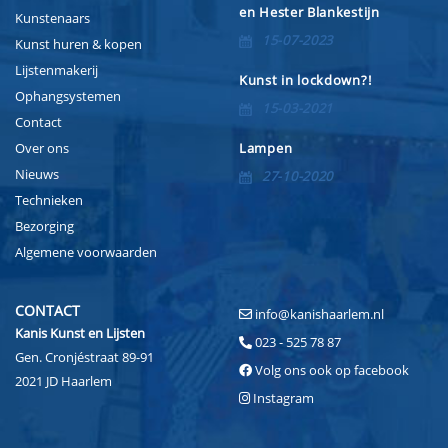
en Hester Blankestijn
Kunstenaars
15-07-2023
Kunst huren & kopen
Lijstenmakerij
Kunst in lockdown?!
Ophangsystemen
15-03-2021
Contact
Over ons
Lampen
Nieuws
27-10-2020
Technieken
Bezorging
Algemene voorwaarden
CONTACT
info@kanishaarlem.nl
Kanis Kunst en Lijsten
023 - 525 78 87
Gen. Cronjéstraat 89-91
Volg ons ook op facebook
2021 JD Haarlem
Instagram