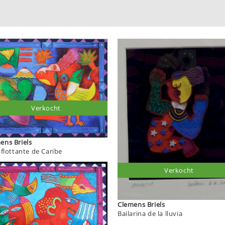
Verkocht
Clemens Briels
 flottante de Caribe
Verkocht
Clemens Briels
Bailarina de la lluvia