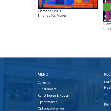
Clemens Briels
El rei de los Mares
Imag
MENU
REC
Foto
Collectie
Hest
Kunstenaars
Kunst huren & kopen
Lijstenmakerij
Kuns
Ophangsystemen