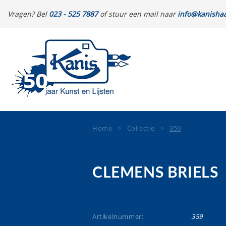
Vragen? Bel
023 - 525 7887
of stuur een mail naar
info@kanishaa
Home
>
Collectie
>
359
CLEMENS BRIELS
Artikelnummer:
359