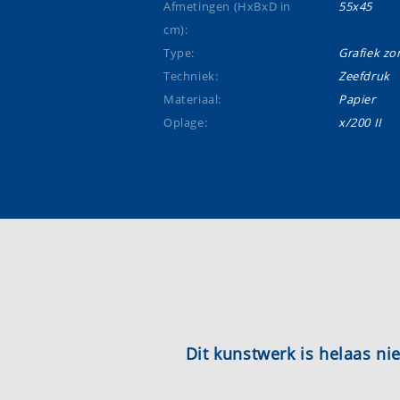
Afmetingen (HxBxD in
55x45
cm):
Type:
Grafiek zon
Techniek:
Zeefdruk
Materiaal:
Papier
Oplage:
x/200 II
Dit kunstwerk is helaas n