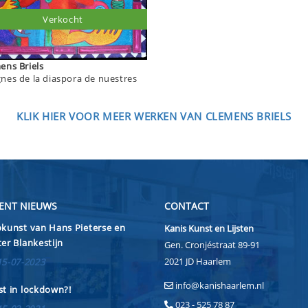
Verkocht
Clemens Briels
nes de la diaspora de nuestres
KLIK HIER VOOR MEER WERKEN VAN CLEMENS BRIELS
ENT NIEUWS
CONTACT
kunst van Hans Pieterse en
Kanis Kunst en Lijsten
er Blankestijn
Gen. Cronjéstraat 89-91
2021 JD Haarlem
15-07-2023
info@kanishaarlem.nl
t in lockdown?!
023 - 525 78 87