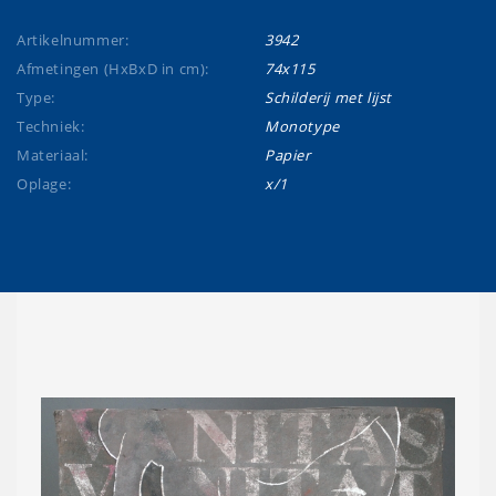
Artikelnummer:
3942
Afmetingen (HxBxD in cm):
74x115
Type:
Schilderij met lijst
Techniek:
Monotype
Materiaal:
Papier
Oplage:
x/1