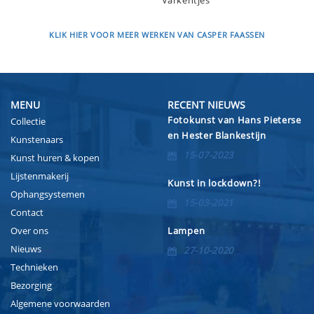
Varkentjes
KLIK HIER VOOR MEER WERKEN VAN CASPER FAASSEN
MENU
RECENT NIEUWS
Fotokunst van Hans Pieterse
Collectie
en Hester Blankestijn
Kunstenaars
15-07-2023
Kunst huren & kopen
Lijstenmakerij
Kunst in lockdown?!
Ophangsystemen
15-03-2021
Contact
Over ons
Lampen
Nieuws
27-10-2020
Technieken
Bezorging
Algemene voorwaarden