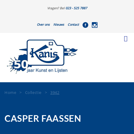
Vragen? Bel
023 - 525 7887
Over ons
Nieuws
Contact
Home
>
Collectie
>
3942
CASPER FAASSEN