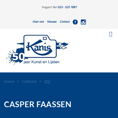
Vragen? Bel
023 - 525 7887
Over ons
Nieuws
Contact
Home
>
Collectie
>
572
CASPER FAASSEN