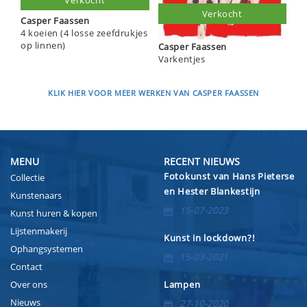
Verkocht
Verkocht
Casper Faassen
4 koeien (4 losse zeefdrukjes
op linnen)
Casper Faassen
Varkentjes
KLIK HIER VOOR MEER WERKEN VAN CASPER FAASSEN
MENU
RECENT NIEUWS
Fotokunst van Hans Pieterse
Collectie
en Hester Blankestijn
Kunstenaars
15-07-2023
Kunst huren & kopen
Lijstenmakerij
Kunst in lockdown?!
Ophangsystemen
15-03-2021
Contact
Over ons
Lampen
Nieuws
27-10-2020