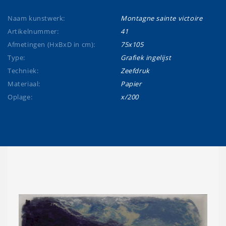
Naam kunstwerk:
Montagne sainte victoire
Artikelnummer:
41
Afmetingen (HxBxD in cm):
75x105
Type:
Grafiek ingelijst
Techniek:
Zeefdruk
Materiaal:
Papier
Oplage:
x/200