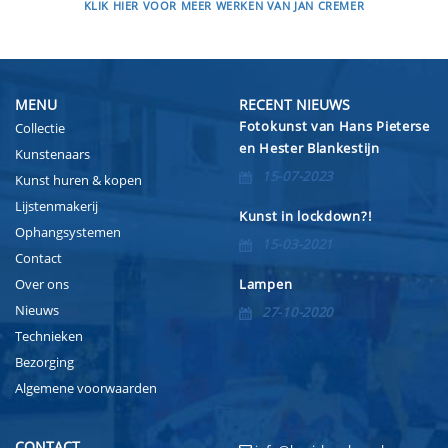
KLIK HIER VOOR MEER WERKEN VAN JAN CREMER
MENU
RECENT NIEUWS
Fotokunst van Hans Pieterse
Collectie
en Hester Blankestijn
Kunstenaars
15-07-2023
Kunst huren & kopen
Lijstenmakerij
Kunst in lockdown?!
Ophangsystemen
15-03-2021
Contact
Over ons
Lampen
Nieuws
27-10-2020
Technieken
Bezorging
Algemene voorwaarden
CONTACT