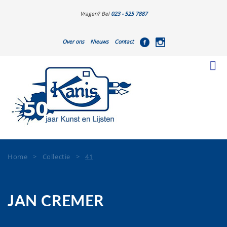
Vragen? Bel
023 - 525 7887
Over ons
Nieuws
Contact
Home
>
Collectie
>
41
JAN CREMER