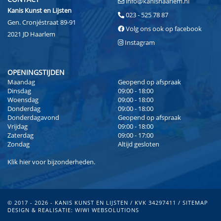
info@kanishaarlem.nl
Kanis Kunst en Lijsten
023 - 525 78 87
Gen. Cronjéstraat 89-91
Volg ons ook op facebook
2021 JD Haarlem
Instagram
OPENINGSTIJDEN
Maandag
Geopend op afspraak
Dinsdag
09:00 - 18:00
Woensdag
09:00 - 18:00
Donderdag
09:00 - 18:00
Donderdagavond
Geopend op afspraak
Vrijdag
09:00 - 18:00
Zaterdag
09:00 - 17:00
Zondag
Altijd gesloten
Klik
hier
voor bijzonderheden.
© 2017 - 2026 - KANIS KUNST EN LIJSTEN / KVK 34297411 /
SITEMAP
DESIGN & REALISATIE:
WIWI WEBSOLUTIONS