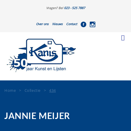
Vragen? Bel
023 - 525 7887
Over ons
Nieuws
Contact
Home
>
Collectie
>
434
JANNIE MEIJER