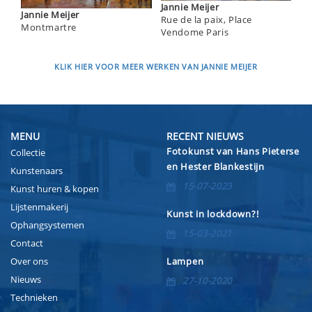
Jannie Meijer
Jannie Meijer
Rue de la paix, Place
Montmartre
Vendome Paris
KLIK HIER VOOR MEER WERKEN VAN JANNIE MEIJER
MENU
RECENT NIEUWS
Fotokunst van Hans Pieterse
Collectie
en Hester Blankestijn
Kunstenaars
15-07-2023
Kunst huren & kopen
Lijstenmakerij
Kunst in lockdown?!
Ophangsystemen
15-03-2021
Contact
Over ons
Lampen
Nieuws
27-10-2020
Technieken