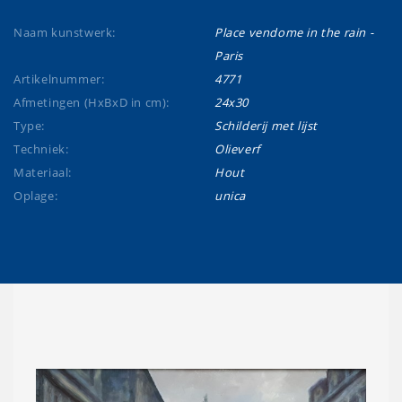
Naam kunstwerk:
Place vendome in the rain -
Paris
Artikelnummer:
4771
Afmetingen (HxBxD in cm):
24x30
Type:
Schilderij met lijst
Techniek:
Olieverf
Materiaal:
Hout
Oplage:
unica