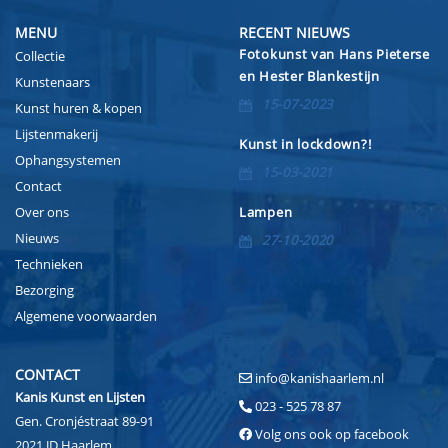
MENU
RECENT NIEUWS
Fotokunst van Hans Pieterse
Collectie
en Hester Blankestijn
Kunstenaars
15-07-2023
Kunst huren & kopen
Lijstenmakerij
Kunst in lockdown?!
Ophangsystemen
15-03-2021
Contact
Over ons
Lampen
Nieuws
27-10-2020
Technieken
Bezorging
Algemene voorwaarden
CONTACT
info@kanishaarlem.nl
Kanis Kunst en Lijsten
023 - 525 78 87
Gen. Cronjéstraat 89-91
Volg ons ook op facebook
2021 JD Haarlem