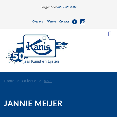
Vragen? Bel
023 - 525 7887
Over ons
Nieuws
Contact
Home
>
Collectie
>
4771
JANNIE MEIJER