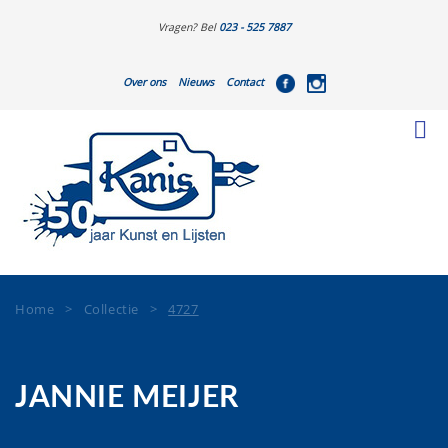
Vragen? Bel
023 - 525 7887
Over ons
Nieuws
Contact
Home
>
Collectie
>
4727
JANNIE MEIJER