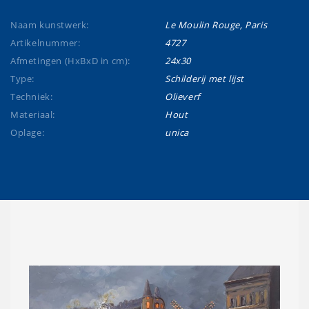
Naam kunstwerk:
Le Moulin Rouge, Paris
Artikelnummer:
4727
Afmetingen (HxBxD in cm):
24x30
Type:
Schilderij met lijst
Techniek:
Olieverf
Materiaal:
Hout
Oplage:
unica