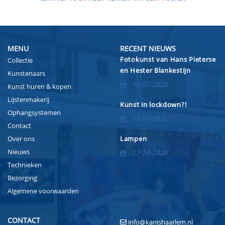
MENU
RECENT NIEUWS
Fotokunst van Hans Pieterse
Collectie
en Hester Blankestijn
Kunstenaars
15-07-2023
Kunst huren & kopen
Lijstenmakerij
Kunst in lockdown?!
Ophangsystemen
15-03-2021
Contact
Over ons
Lampen
Nieuws
27-10-2020
Technieken
Bezorging
Algemene voorwaarden
CONTACT
info@kanishaarlem.nl