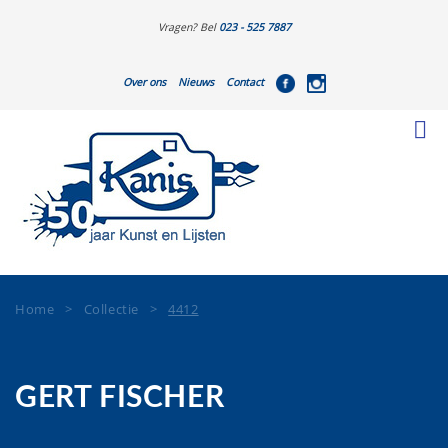
Vragen? Bel
023 - 525 7887
Over ons
Nieuws
Contact
Home
>
Collectie
>
4412
GERT FISCHER