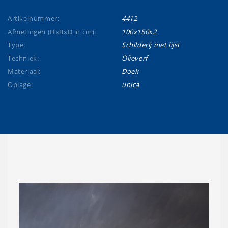
Artikelnummer:
4412
Afmetingen (HxBxD in cm):
100x150x2
Type:
Schilderij met lijst
Techniek:
Olieverf
Materiaal:
Doek
Oplage:
unica