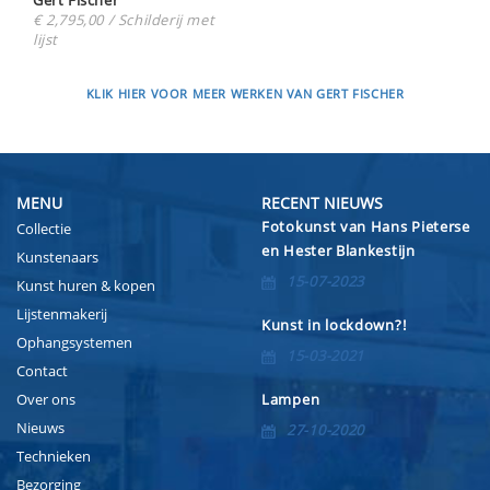
Gert Fischer
€ 2,795,00 / Schilderij met
lijst
KLIK HIER VOOR MEER WERKEN VAN GERT FISCHER
MENU
RECENT NIEUWS
Fotokunst van Hans Pieterse
Collectie
en Hester Blankestijn
Kunstenaars
15-07-2023
Kunst huren & kopen
Lijstenmakerij
Kunst in lockdown?!
Ophangsystemen
15-03-2021
Contact
Over ons
Lampen
Nieuws
27-10-2020
Technieken
Bezorging