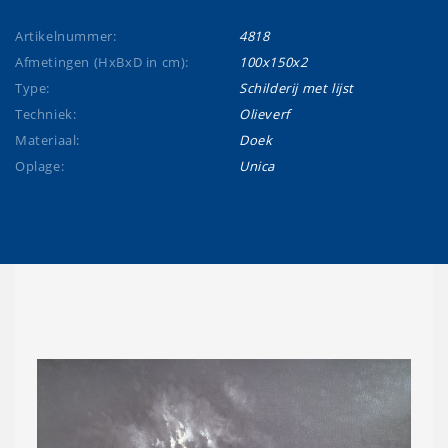
Artikelnummer:
4818
Afmetingen (HxBxD in cm):
100x150x2
Type:
Schilderij met lijst
Techniek:
Olieverf
Materiaal:
Doek
Oplage:
Unica