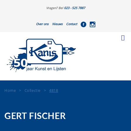
Vragen? Bel
023 - 525 7887
Over ons
Nieuws
Contact
Home
>
Collectie
>
4818
GERT FISCHER