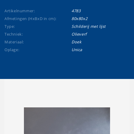
Artikelnummer:
4783
Afmetingen (HxBxD in cm):
80x80x2
Type:
Schilderij met lijst
Techniek:
Olieverf
Materiaal:
Doek
Oplage:
Unica