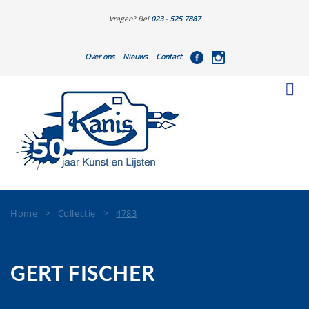
Vragen? Bel
023 - 525 7887
Over ons
Nieuws
Contact
Home
>
Collectie
>
4783
GERT FISCHER