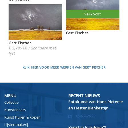
Verkocht
Gert Fischer
Gert Fischer
€ 2,795,00 / Schilderij met
lijst
KLIK HIER VOOR MEER WERKEN VAN GERT FISCHER
MENU
RECENT NIEUWS
Fotokunst van Hans Pieterse
Collectie
en Hester Blankestijn
Kunstenaars
15-07-2023
Kunst huren & kopen
Lijstenmakerij
Kunst in lockdown?!