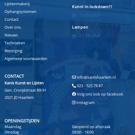
Lijstenmakerij
Kunst in lockdown?!
Ophangsystemen
15-03-2021
Contact
Over ons
Lampen
Nieuws
27-10-2020
Technieken
Bezorging
Algemene voorwaarden
CONTACT
info@kanishaarlem.nl
Kanis Kunst en Lijsten
023 - 525 78 87
Gen. Cronjéstraat 89-91
Volg ons ook op facebook
2021 JD Haarlem
Instagram
OPENINGSTIJDEN
Maandag
Geopend op afspraak
Dinsdag
09:00 - 18:00