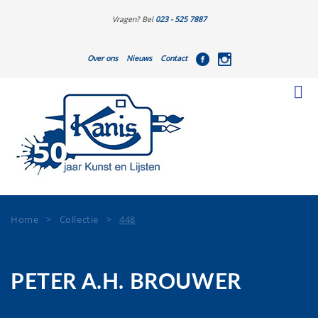
Vragen? Bel
023 - 525 7887
Over ons
Nieuws
Contact
Home
>
Collectie
>
448
PETER A.H. BROUWER