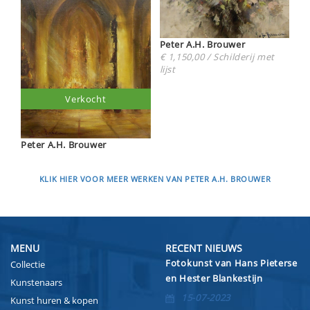
Peter A.H. Brouwer
€ 1,150,00 / Schilderij met
lijst
Verkocht
Peter A.H. Brouwer
KLIK HIER VOOR MEER WERKEN VAN PETER A.H. BROUWER
MENU
RECENT NIEUWS
Fotokunst van Hans Pieterse
Collectie
en Hester Blankestijn
Kunstenaars
15-07-2023
Kunst huren & kopen