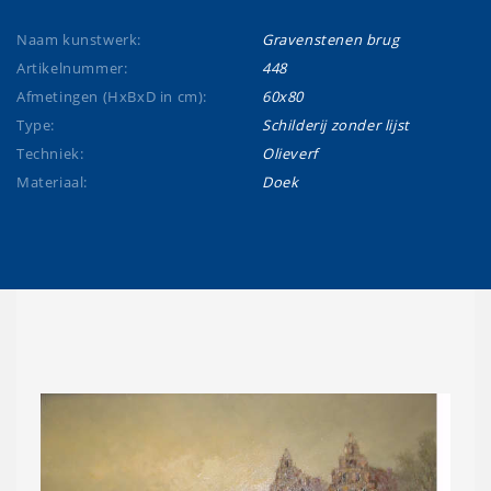
Naam kunstwerk:
Gravenstenen brug
Artikelnummer:
448
Afmetingen (HxBxD in cm):
60x80
Type:
Schilderij zonder lijst
Techniek:
Olieverf
Materiaal:
Doek