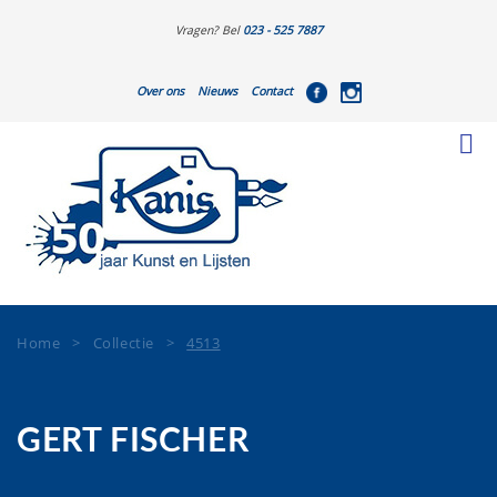
Vragen? Bel
023 - 525 7887
Over ons
Nieuws
Contact
Home
>
Collectie
>
4513
GERT FISCHER