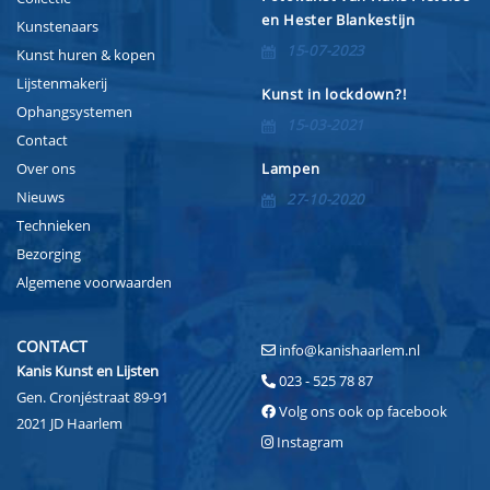
en Hester Blankestijn
Kunstenaars
15-07-2023
Kunst huren & kopen
Lijstenmakerij
Kunst in lockdown?!
Ophangsystemen
15-03-2021
Contact
Over ons
Lampen
Nieuws
27-10-2020
Technieken
Bezorging
Algemene voorwaarden
CONTACT
info@kanishaarlem.nl
Kanis Kunst en Lijsten
023 - 525 78 87
Gen. Cronjéstraat 89-91
Volg ons ook op facebook
2021 JD Haarlem
Instagram