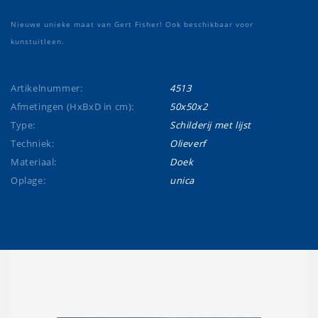
Nieuwe unieke maat van Gert Fisher! Ook beschikbaar voor
kunstuitleen.
Artikelnummer:
4513
Afmetingen (HxBxD in cm):
50x50x2
Type:
Schilderij met lijst
Techniek:
Olieverf
Materiaal:
Doek
Oplage:
unica