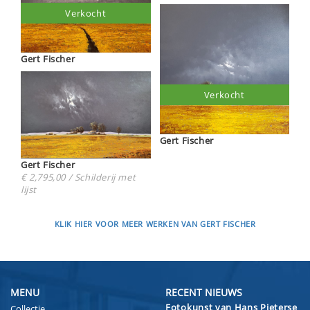
Verkocht
Gert Fischer
Verkocht
Gert Fischer
Gert Fischer
€ 2,795,00 / Schilderij met
lijst
KLIK HIER VOOR MEER WERKEN VAN GERT FISCHER
MENU
RECENT NIEUWS
Fotokunst van Hans Pieterse
Collectie