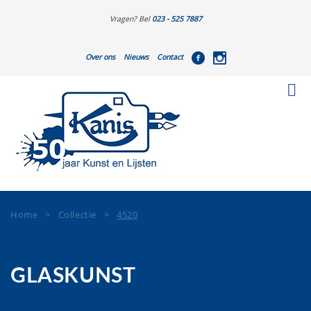
Vragen? Bel
023 - 525 7887
Over ons
Nieuws
Contact
Home
>
Collectie
>
4520
GLASKUNST