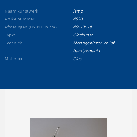
Naam kunstwerk:
lamp
Artikelnummer:
4520
Afmetingen (HxBxD in cm):
46x18x18
Type:
Glaskunst
Techniek:
Mondgeblazen en/of
handgemaakt
Materiaal:
Glas