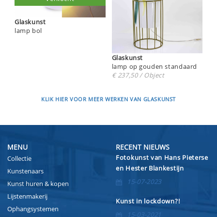
Glaskunst
lamp bol
Glaskunst
lamp op gouden standaard
€ 237,50 / Object
KLIK HIER VOOR MEER WERKEN VAN GLASKUNST
MENU
RECENT NIEUWS
Fotokunst van Hans Pieterse
Collectie
en Hester Blankestijn
Kunstenaars
15-07-2023
Kunst huren & kopen
Lijstenmakerij
Kunst in lockdown?!
Ophangsystemen
15-03-2021