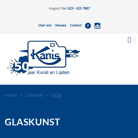
Vragen? Bel
023 - 525 7887
Over ons
Nieuws
Contact
Home
>
Collectie
>
4779
GLASKUNST