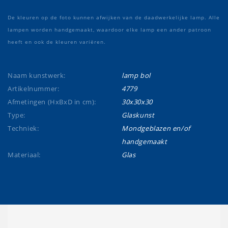
De kleuren op de foto kunnen afwijken van de daadwerkelijke lamp. Alle
lampen worden handgemaakt, waardoor elke lamp een ander patroon
heeft en ook de kleuren variëren.
Naam kunstwerk:
lamp bol
Artikelnummer:
4779
Afmetingen (HxBxD in cm):
30x30x30
Type:
Glaskunst
Techniek:
Mondgeblazen en/of
handgemaakt
Materiaal:
Glas