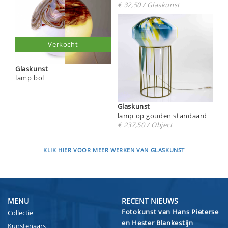
€ 32,50 / Glaskunst
Verkocht
Glaskunst
lamp bol
Glaskunst
lamp op gouden standaard
€ 237,50 / Object
KLIK HIER VOOR MEER WERKEN VAN GLASKUNST
MENU
RECENT NIEUWS
Fotokunst van Hans Pieterse
Collectie
en Hester Blankestijn
Kunstenaars