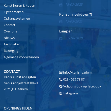
15-07-2023
Kunst huren & kopen
Lijstenmakerij
Kunst in lockdown?!
Ophangsystemen
15-03-2021
Contact
Over ons
Lampen
Nieuws
27-10-2020
Technieken
Bezorging
Algemene voorwaarden
CONTACT
info@kanishaarlem.nl
Kanis Kunst en Lijsten
023 - 525 78 87
Gen. Cronjéstraat 89-91
Volg ons ook op facebook
2021 JD Haarlem
Instagram
OPENINGSTIJDEN