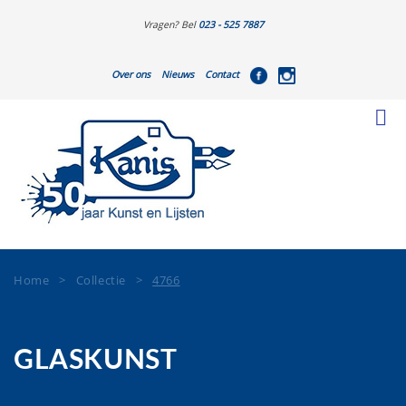
Vragen? Bel
023 - 525 7887
Over ons
Nieuws
Contact
Home
>
Collectie
>
4766
GLASKUNST