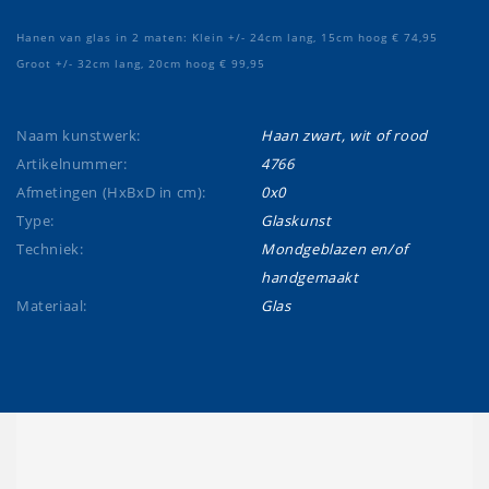
Hanen van glas in 2 maten: Klein +/- 24cm lang, 15cm hoog € 74,95
Groot +/- 32cm lang, 20cm hoog € 99,95
Naam kunstwerk:
Haan zwart, wit of rood
Artikelnummer:
4766
Afmetingen (HxBxD in cm):
0x0
Type:
Glaskunst
Techniek:
Mondgeblazen en/of
handgemaakt
Materiaal:
Glas