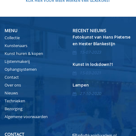
KLIK HIER VOOR MEER WERKEN VAN GLASKUNST
MENU
RECENT NIEUWS
Fotokunst van Hans Pieterse
Collectie
en Hester Blankestijn
Kunstenaars
15-07-2023
Kunst huren & kopen
Lijstenmakerij
Kunst in lockdown?!
Ophangsystemen
15-03-2021
Contact
Over ons
Lampen
Nieuws
27-10-2020
Technieken
Bezorging
Algemene voorwaarden
CONTACT
info@kanishaarlem.nl