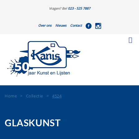
Vragen? Bel
023 - 525 7887
Over ons
Nieuws
Contact
Home
>
Collectie
>
4524
GLASKUNST