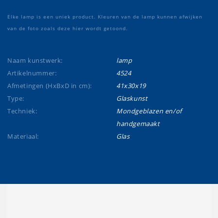
Elke lamp is een uniek product. Kleuren van de lamp kunnen afwijken
van de foto zoals deze hier wordt getoond.
Naam kunstwerk:
lamp
Artikelnummer:
4524
Afmetingen (HxBxD in cm):
41x30x19
Type:
Glaskunst
Techniek:
Mondgeblazen en/of
handgemaakt
Materiaal:
Glas