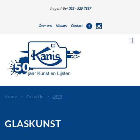
Vragen? Bel
023 - 525 7887
Over ons
Nieuws
Contact
Home
>
Collectie
>
4525
GLASKUNST