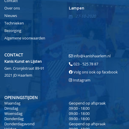
Contact
Over ons
Lampen
Nieuws
27-10-2020
Technieken
Bezorging
Algemene voorwaarden
CONTACT
info@kanishaarlem.nl
Kanis Kunst en Lijsten
023 - 525 78 87
Gen. Cronjéstraat 89-91
Volg ons ook op facebook
2021 JD Haarlem
Instagram
OPENINGSTIJDEN
Maandag
Geopend op afspraak
Dinsdag
09:00 - 18:00
Woensdag
09:00 - 18:00
Donderdag
09:00 - 18:00
Donderdagavond
Geopend op afspraak
Vrijdag
09:00 - 18:00