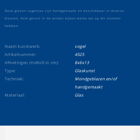
Deze glazen vogeltjes zijn handgemaakt en beschikbaar in diverse
kleuren. Kom gerust in de winkel kijken welke we op dit moment
hebben.
Naam kunstwerk:
vogel
Artikelnummer:
4525
Afmetingen (HxBxD in cm):
8x6x13
Type:
Glaskunst
Techniek:
Mondgeblazen en/of
handgemaakt
Materiaal:
Glas