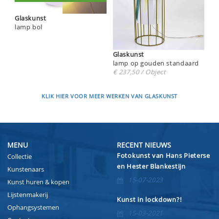
Glaskunst
lamp bol
Glaskunst
lamp op gouden standaard
€ 237,50 / Object
KLIK HIER VOOR MEER WERKEN VAN GLASKUNST
MENU
RECENT NIEUWS
Fotokunst van Hans Pieterse
Collectie
en Hester Blankestijn
Kunstenaars
15-07-2023
Kunst huren & kopen
Lijstenmakerij
Kunst in lockdown?!
Ophangsystemen
15-03-2021