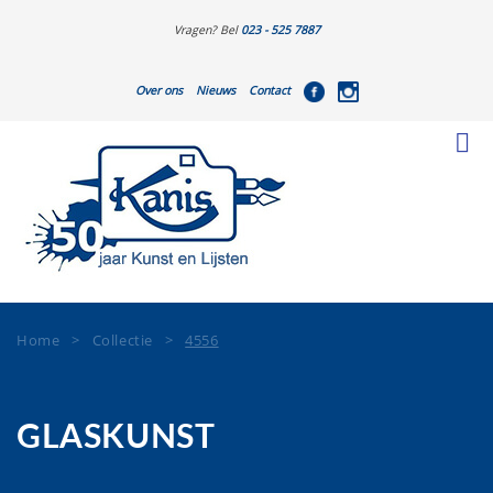
Vragen? Bel
023 - 525 7887
Over ons
Nieuws
Contact
Home
>
Collectie
>
4556
GLASKUNST