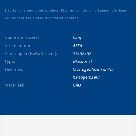
Elke lamp is een uniek product. Kleuren van de lamp kunnen afwijken
van de foto zoals deze hier wordt getoond.
Naam kunstwerk:
lamp
Artikelnummer:
4556
Afmetingen (HxBxD in cm):
25x32x32
Type:
Glaskunst
Techniek:
Mondgeblazen en/of
handgemaakt
Materiaal:
Glas