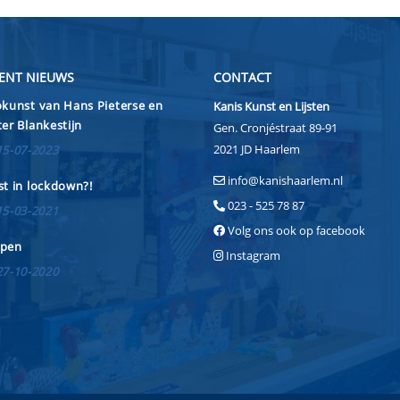
ENT NIEUWS
CONTACT
kunst van Hans Pieterse en
Kanis Kunst en Lijsten
er Blankestijn
Gen. Cronjéstraat 89-91
2021 JD Haarlem
15-07-2023
info@kanishaarlem.nl
t in lockdown?!
023 - 525 78 87
15-03-2021
Volg ons ook op facebook
pen
Instagram
27-10-2020