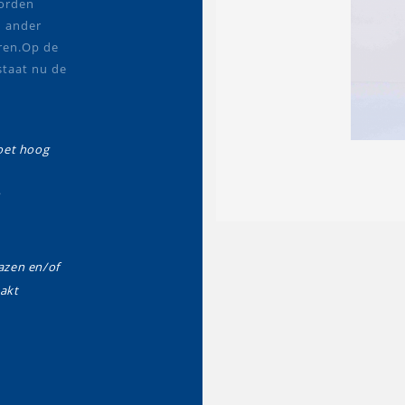
worden
n ander
ëren.Op de
 staat nu de
oet hoog
zen en/of
akt