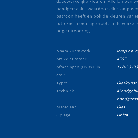
daadwerkelijke kleuren. Alle lampen 
handgemaakt, waardoor elke lamp ee
patroon heeft en ook de kleuren vari
foto ziet u een lage voet, in de winkel
hoge uitvoering.
Naam kunstwerk:
lamp op v
Artikelnummer:
4597
Afmetingen (HxBxD in
112x33x33
cm):
Type:
Glaskunst
Techniek:
Mondgebla
handgema
Materiaal:
Glas
Oplage:
Unica