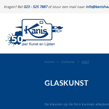
Vragen? Bel
023 - 525 7887
of stuur een mail naar
info@kanishaa
Home
>
Collectie
>
4597
GLASKUNST
De kleuren op de foto kunnen afwijke