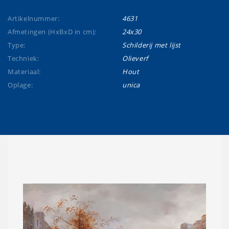
Artikelnummer:
4631
Afmetingen (HxBxD in cm):
24x30
Type:
Schilderij met lijst
Techniek:
Olieverf
Materiaal:
Hout
Oplage:
unica