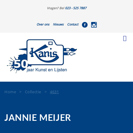
Vragen? Bel
023 - 525 7887
Over ons
Nieuws
Contact
Home
>
Collectie
>
4631
JANNIE MEIJER