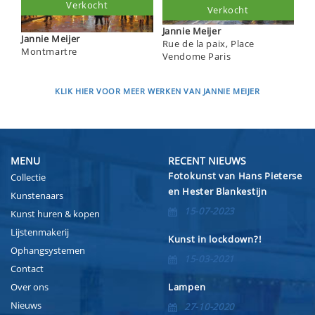
Verkocht
Verkocht
Jannie Meijer
Jannie Meijer
Rue de la paix, Place
Montmartre
Vendome Paris
KLIK HIER VOOR MEER WERKEN VAN JANNIE MEIJER
MENU
RECENT NIEUWS
Fotokunst van Hans Pieterse
Collectie
en Hester Blankestijn
Kunstenaars
15-07-2023
Kunst huren & kopen
Lijstenmakerij
Kunst in lockdown?!
Ophangsystemen
15-03-2021
Contact
Over ons
Lampen
Nieuws
27-10-2020