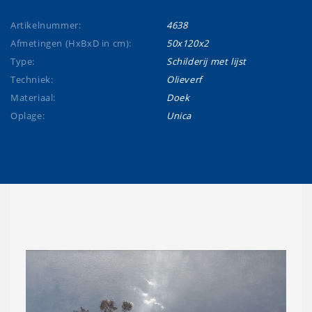
Artikelnummer:
4638
Afmetingen (HxBxD in cm):
50x120x2
Type:
Schilderij met lijst
Techniek:
Olieverf
Materiaal:
Doek
Oplage:
Unica