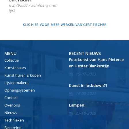
Gert Fischer
€ 2,795,00 / Schilderij met
lijst
KLIK HIER VOOR MEER WERKEN VAN GERT FISCHER
MENU
RECENT NIEUWS
Fotokunst van Hans Pieterse
Collectie
en Hester Blankestijn
Kunstenaars
15-07-2023
Kunst huren & kopen
Lijstenmakerij
Kunst in lockdown?!
Ophangsystemen
15-03-2021
Contact
Over ons
Lampen
Nieuws
27-10-2020
Technieken
Bezorging