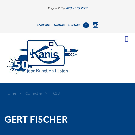
Vragen? Bel
023 - 525 7887
Over ons
Nieuws
Contact
Home
>
Collectie
>
4638
GERT FISCHER