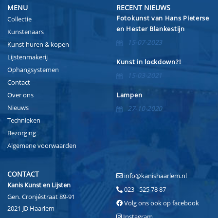
MENU
RECENT NIEUWS
Fotokunst van Hans Pieterse
Collectie
en Hester Blankestijn
Kunstenaars
15-07-2023
Kunst huren & kopen
Lijstenmakerij
Kunst in lockdown?!
Ophangsystemen
15-03-2021
Contact
Over ons
Lampen
Nieuws
27-10-2020
Technieken
Bezorging
Algemene voorwaarden
CONTACT
info@kanishaarlem.nl
Kanis Kunst en Lijsten
023 - 525 78 87
Gen. Cronjéstraat 89-91
Volg ons ook op facebook
2021 JD Haarlem
Instagram