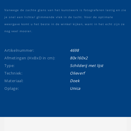
Vanwege de zachte glans van het kunstwerk is fotograferen lastig en zie
je snel een lichte/ glimmende vlek in de lucht. Voor de optimale
weergave komt u het beste in de winkel kijken, want in het echt zijn ze
nog veel mooier.
Artikelnummer:
4698
Afmetingen (HxBxD in cm):
80x160x2
Type:
Schilderij met lijst
Techniek:
Olieverf
Materiaal:
Doek
Oplage:
Unica