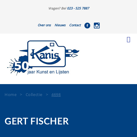
Vragen? Bel
023 - 525 7887
Over ons
Nieuws
Contact
Home
>
Collectie
>
4698
GERT FISCHER