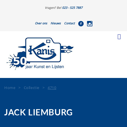
Vragen? Bel
023 - 525 7887
Over ons
Nieuws
Contact
Home
>
Collectie
>
4710
JACK LIEMBURG