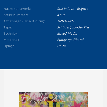
Naam kunstwerk:
Still in love - Brigitte
Artikelnummer:
4710
Afmetingen (HxBxD in cm):
100x100x5
Type:
Schilderij zonder lijst
Techniek:
Mixed Media
Materiaal:
Epoxy op dibond
Oplage:
Unica