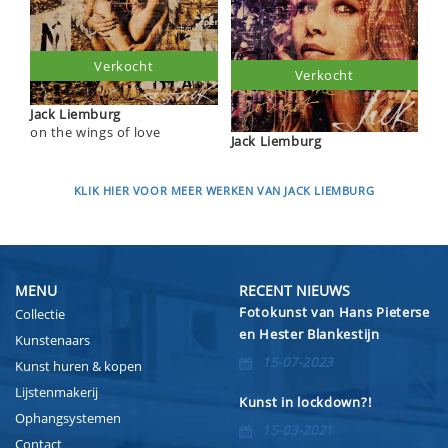
Verkocht
Verkocht
Jack Liemburg
on the wings of love
Jack Liemburg
KLIK HIER VOOR MEER WERKEN VAN JACK LIEMBURG
MENU
RECENT NIEUWS
Fotokunst van Hans Pieterse
Collectie
en Hester Blankestijn
Kunstenaars
15-07-2023
Kunst huren & kopen
Lijstenmakerij
Kunst in lockdown?!
Ophangsystemen
15-03-2021
Contact