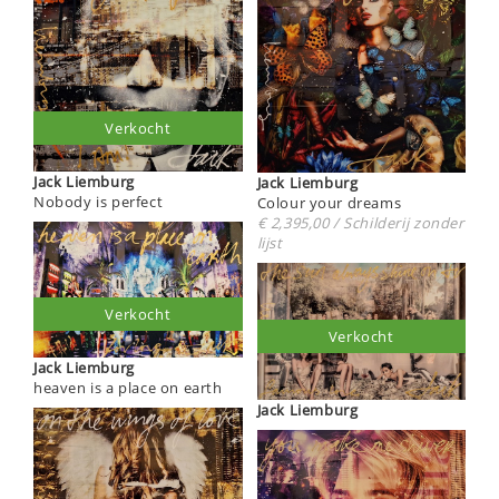
Verkocht
Jack Liemburg
Jack Liemburg
Nobody is perfect
Colour your dreams
€ 2,395,00 / Schilderij zonder
lijst
Verkocht
Verkocht
Jack Liemburg
heaven is a place on earth
Jack Liemburg