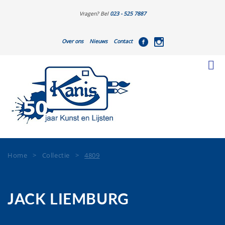
Vragen? Bel
023 - 525 7887
Over ons
Nieuws
Contact
Home
>
Collectie
>
4809
JACK LIEMBURG