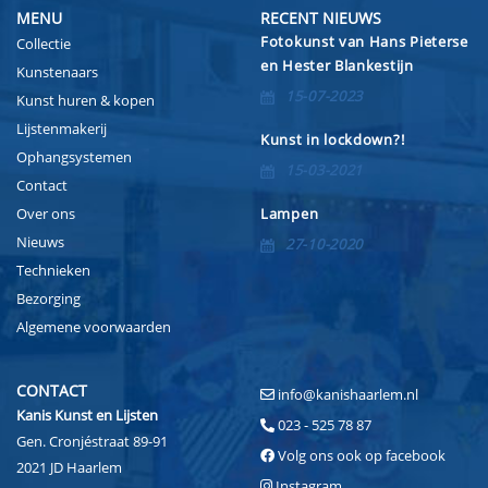
MENU
RECENT NIEUWS
Fotokunst van Hans Pieterse
Collectie
en Hester Blankestijn
Kunstenaars
15-07-2023
Kunst huren & kopen
Lijstenmakerij
Kunst in lockdown?!
Ophangsystemen
15-03-2021
Contact
Over ons
Lampen
Nieuws
27-10-2020
Technieken
Bezorging
Algemene voorwaarden
CONTACT
info@kanishaarlem.nl
Kanis Kunst en Lijsten
023 - 525 78 87
Gen. Cronjéstraat 89-91
Volg ons ook op facebook
2021 JD Haarlem
Instagram