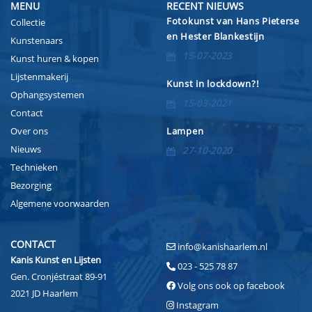
MENU
RECENT NIEUWS
Fotokunst van Hans Pieterse
Collectie
en Hester Blankestijn
Kunstenaars
15-07-2023
Kunst huren & kopen
Lijstenmakerij
Kunst in lockdown?!
Ophangsystemen
15-03-2021
Contact
Over ons
Lampen
Nieuws
27-10-2020
Technieken
Bezorging
Algemene voorwaarden
CONTACT
info@kanishaarlem.nl
Kanis Kunst en Lijsten
023 - 525 78 87
Gen. Cronjéstraat 89-91
Volg ons ook op facebook
2021 JD Haarlem
Instagram