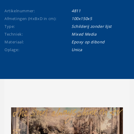
Artikelnummer:
4811
Afmetingen (HxBxD in cm):
100x150x5
Type:
Schilderij zonder lijst
Techniek:
Mixed Media
Materiaal:
Epoxy op dibond
Oplage:
Unica