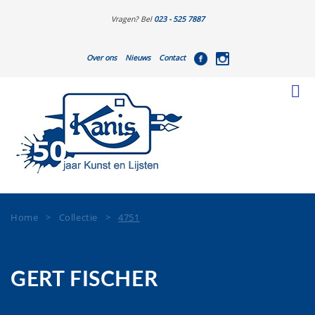
Vragen? Bel
023 - 525 7887
Over ons
Nieuws
Contact
Home
>
Collectie
>
4751
GERT FISCHER