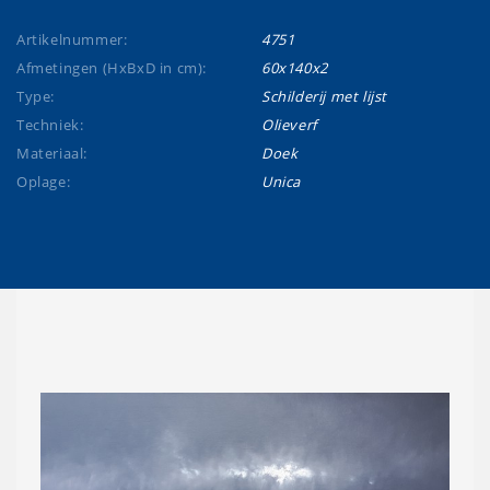
Artikelnummer:
4751
Afmetingen (HxBxD in cm):
60x140x2
Type:
Schilderij met lijst
Techniek:
Olieverf
Materiaal:
Doek
Oplage:
Unica