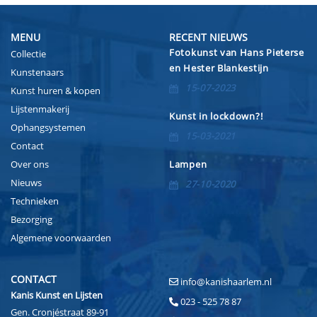
MENU
RECENT NIEUWS
Fotokunst van Hans Pieterse
Collectie
en Hester Blankestijn
Kunstenaars
15-07-2023
Kunst huren & kopen
Lijstenmakerij
Kunst in lockdown?!
Ophangsystemen
15-03-2021
Contact
Over ons
Lampen
Nieuws
27-10-2020
Technieken
Bezorging
Algemene voorwaarden
CONTACT
info@kanishaarlem.nl
Kanis Kunst en Lijsten
023 - 525 78 87
Gen. Cronjéstraat 89-91