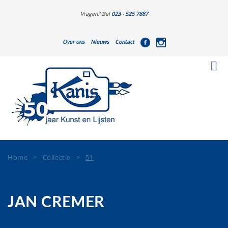
Vragen? Bel
023 - 525 7887
Over ons
Nieuws
Contact
Home
>
Collectie
>
51
JAN CREMER