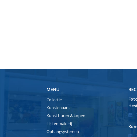
MENU
REC
Foto
Collectie
Hest
Kunstenaars
Kunst huren & kopen
Lijstenmakerij
Kuns
Ophangsystemen