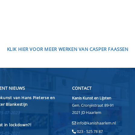
KLIK HIER VOOR MEER WERKEN VAN CASPER FAASSEN
ENT NIEUWS
CONTACT
kunst van Hans Pieterse en
Kanis Kunst en Lijsten
er Blankestijn
Gen. Cronjéstraat 89-91
2021 JD Haarlem
15-07-2023
info@kanishaarlem.nl
t in lockdown?!
023 - 525 78 87
15-03-2021