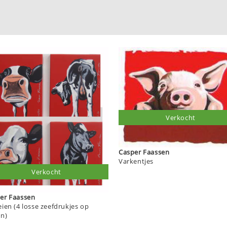
Verkocht
Casper Faassen
Varkentjes
Verkocht
Casper Faassen
eien (4 losse zeefdrukjes op
en)