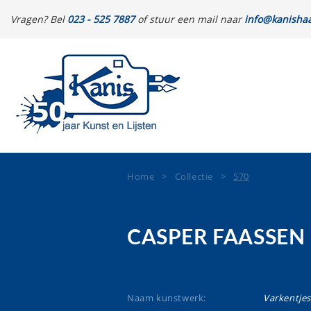
Vragen? Bel
023 - 525 7887
of stuur een mail naar
info@kanishaa
Home
>
Collectie
>
570
CASPER FAASSEN
Naam kunstwerk:
Varkentjes