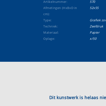
Artikelnummer:
570
Afmetingen (HxBxD in
52x55
cm):
Type:
Grafiek zon
Techniek:
Zeefdruk
Materiaal:
Papier
Oplage:
x/50
Dit kunstwerk is helaas n