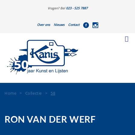
Vragen? Bel
023 - 525 7887
Over ons
Nieuws
Contact
Home
>
Collectie
>
58
RON VAN DER WERF