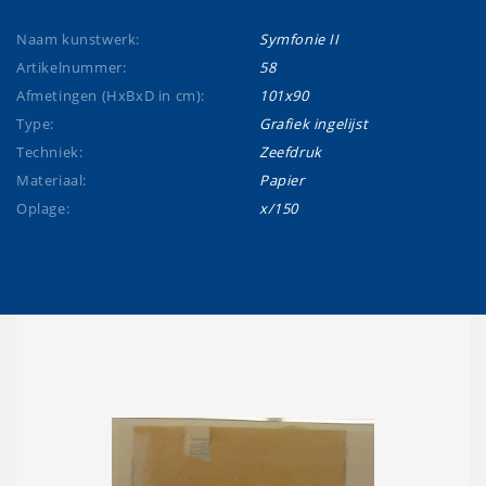
Naam kunstwerk:
Symfonie II
Artikelnummer:
58
Afmetingen (HxBxD in cm):
101x90
Type:
Grafiek ingelijst
Techniek:
Zeefdruk
Materiaal:
Papier
Oplage:
x/150