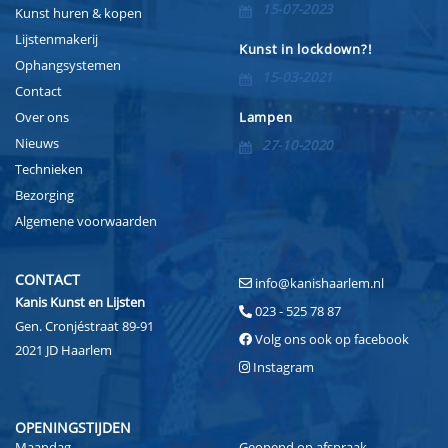
15-07-2023
Kunst huren & kopen
Lijstenmakerij
Kunst in lockdown?!
Ophangsystemen
15-03-2021
Contact
Over ons
Lampen
Nieuws
27-10-2020
Technieken
Bezorging
Algemene voorwaarden
CONTACT
info@kanishaarlem.nl
Kanis Kunst en Lijsten
023 - 525 78 87
Gen. Cronjéstraat 89-91
Volg ons ook op facebook
2021 JD Haarlem
Instagram
OPENINGSTIJDEN
Maandag
Geopend op afspraak