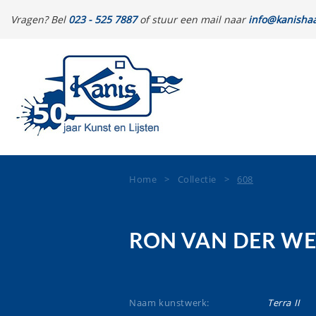
Vragen? Bel
023 - 525 7887
of stuur een mail naar
info@kanishaa
Home
>
Collectie
>
608
RON VAN DER WE
Naam kunstwerk:
Terra II