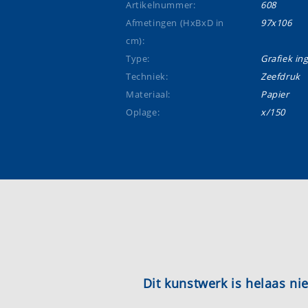
Artikelnummer:
608
Afmetingen (HxBxD in
97x106
cm):
Type:
Grafiek ing
Techniek:
Zeefdruk
Materiaal:
Papier
Oplage:
x/150
Dit kunstwerk is helaas n