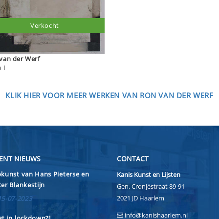
Verkocht
van der Werf
 I
KLIK HIER VOOR MEER WERKEN VAN RON VAN DER WERF
ENT NIEUWS
CONTACT
kunst van Hans Pieterse en
Kanis Kunst en Lijsten
er Blankestijn
Gen. Cronjéstraat 89-91
2021 JD Haarlem
15-07-2023
info@kanishaarlem.nl
t in lockdown?!