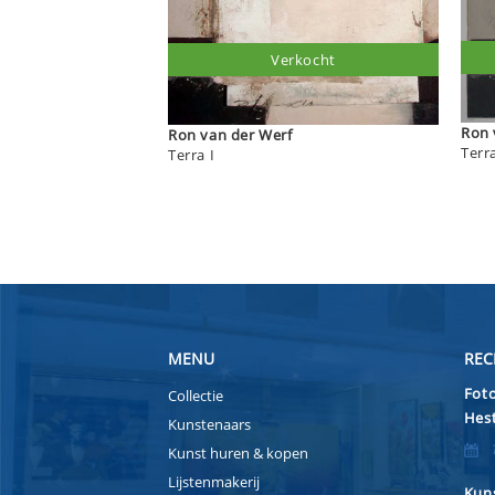
Verkocht
Ron 
Ron van der Werf
Terra
Terra I
MENU
REC
Foto
Collectie
Hest
Kunstenaars
Kunst huren & kopen
Lijstenmakerij
Kuns