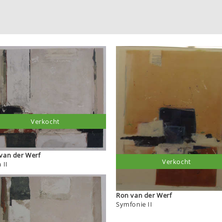
Verkocht
van der Werf
Verkocht
 II
Ron van der Werf
Symfonie II