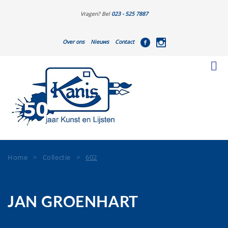
Vragen? Bel
023 - 525 7887
Over ons
Nieuws
Contact
Home
>
Collectie
>
602
JAN GROENHART