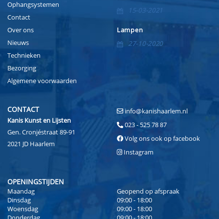
Ophangsystemen
15-03-2021
Contact
Over ons
Lampen
Nieuws
27-10-2020
Technieken
Bezorging
Algemene voorwaarden
CONTACT
info@kanishaarlem.nl
Kanis Kunst en Lijsten
023 - 525 78 87
Gen. Cronjéstraat 89-91
Volg ons ook op facebook
2021 JD Haarlem
Instagram
OPENINGSTIJDEN
Maandag
Geopend op afspraak
Dinsdag
09:00 - 18:00
Woensdag
09:00 - 18:00
Donderdag
09:00 - 18:00