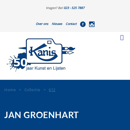
Vragen? Bel
023 - 525 7887
Over ons
Nieuws
Contact
Home
>
Collectie
>
612
JAN GROENHART