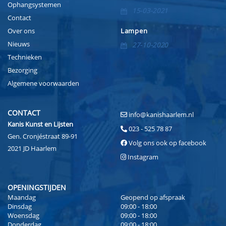
Ophangsystemen
15-03-2021
Contact
Over ons
Lampen
Nieuws
27-10-2020
Technieken
Bezorging
Algemene voorwaarden
CONTACT
info@kanishaarlem.nl
Kanis Kunst en Lijsten
023 - 525 78 87
Gen. Cronjéstraat 89-91
Volg ons ook op facebook
2021 JD Haarlem
Instagram
OPENINGSTIJDEN
Maandag
Geopend op afspraak
Dinsdag
09:00 - 18:00
Woensdag
09:00 - 18:00
Donderdag
09:00 - 18:00