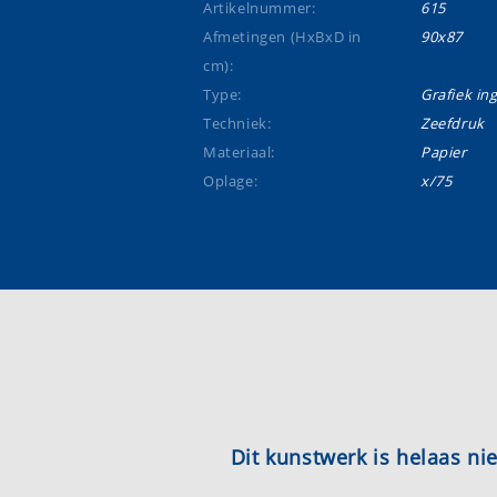
Artikelnummer:
615
Afmetingen (HxBxD in
90x87
cm):
Type:
Grafiek ing
Techniek:
Zeefdruk
Materiaal:
Papier
Oplage:
x/75
Dit kunstwerk is helaas n