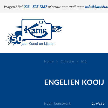
Vragen? Bel
023 - 525 7887
of stuur een mail naar
info@kanishaa
Home
>
Collectie
>
615
ENGELIEN KOOIJ
Naam kunstwerk:
La visite