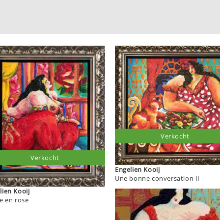
Verkocht
Verkocht
Engelien Kooij
Une bonne conversation II
Engelien Kooij
ie en rose