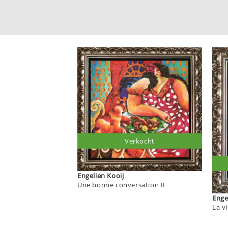
Verkocht
Engelien Kooij
Une bonne conversation II
La v