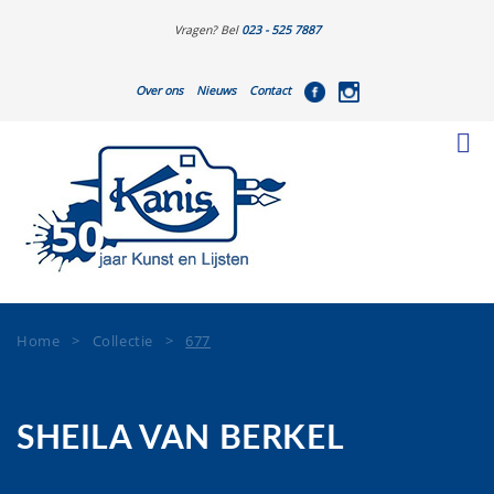
Vragen? Bel
023 - 525 7887
Over ons
Nieuws
Contact
Home
>
Collectie
>
677
SHEILA VAN BERKEL