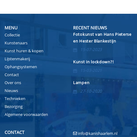
MENU
RECENT NIEUWS
Fotokunst van Hans Pieterse
Collectie
en Hester Blankestijn
Kunstenaars
15-07-2023
Kunst huren & kopen
Lijstenmakerij
Kunst in lockdown?!
Ophangsystemen
15-03-2021
Contact
Over ons
Lampen
Nieuws
27-10-2020
Technieken
Bezorging
Algemene voorwaarden
CONTACT
info@kanishaarlem.nl