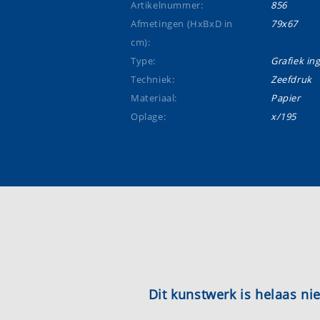
Artikelnummer:
856
Afmetingen (HxBxD in
79x67
cm):
Type:
Grafiek ing
Techniek:
Zeefdruk
Materiaal:
Papier
Oplage:
x/195
Dit kunstwerk is helaas n