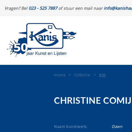
Vragen? Bel
023 - 525 7887
of stuur een mail naar
info@kanishaa
Home
>
Collectie
>
856
CHRISTINE COMI
Naam kunstwerk:
Dawn