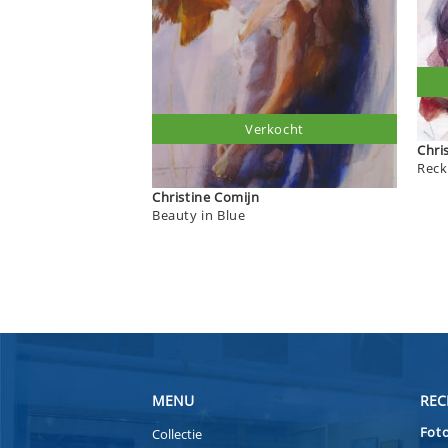
Verkocht
Reck
Christine Comijn
Beauty in Blue
MENU
REC
Foto
Collectie