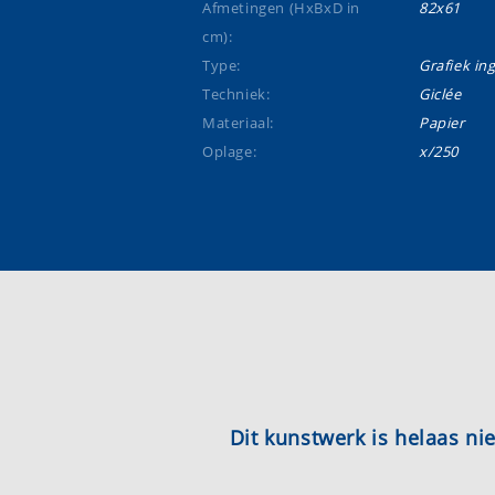
Afmetingen (HxBxD in
82x61
cm):
Type:
Grafiek ing
Techniek:
Giclée
Materiaal:
Papier
Oplage:
x/250
Dit kunstwerk is helaas n