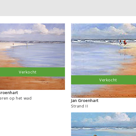
Verkocht
Verkocht
an Groenhart
eren op het wad
Jan Groenhart
Strand II