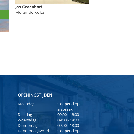
Jan Groenhart
Molen de Koker
OPENINGSTIJDEN
Maandag
Geopend op
afspraak
Dinsdag
09:00 - 18:00
Woensdag
09:00 - 18:00
Donderdag
09:00 - 18:00
Donderdagavond
Geopend op