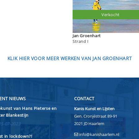
Verkocht
Jan Groenhart
Strand I
KLIK HIER VOOR MEER WERKEN VAN JAN GROENHART
ENT NIEUWS
CONTACT
kunst van Hans Pieterse en
Kanis Kunst en Lijsten
er Blankestijn
Gen. Cronjéstraat 89-91
2021 JD Haarlem
15-07-2023
info@kanishaarlem.nl
t in lockdown?!