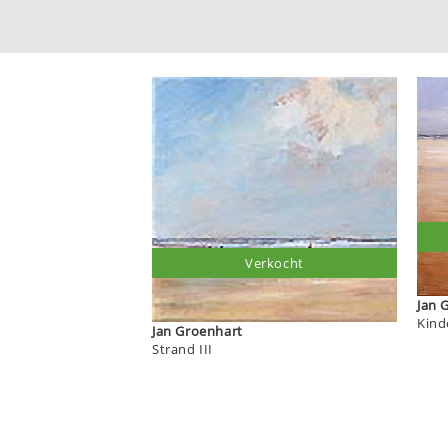
Verkocht
J
Kind
Jan Groenhart
Strand III