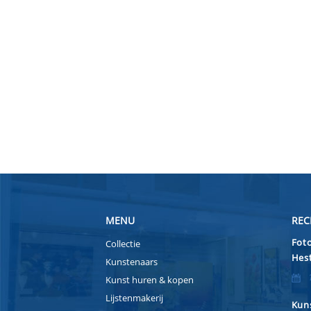
MENU
REC
Foto
Collectie
Hest
Kunstenaars
Kunst huren & kopen
Lijstenmakerij
Kuns