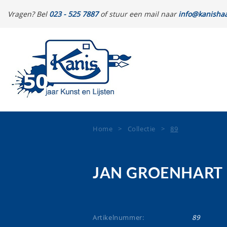
Vragen? Bel
023 - 525 7887
of stuur een mail naar
info@kanishaa
Home
>
Collectie
>
89
JAN GROENHART
Artikelnummer:
89