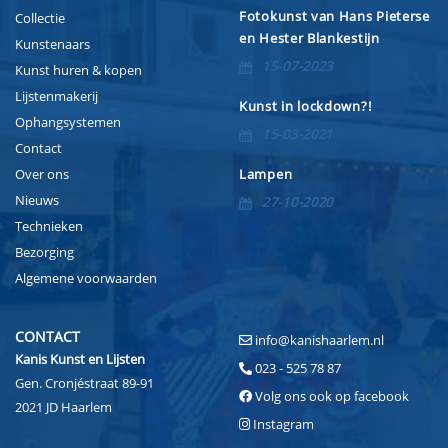
Fotokunst van Hans Pieterse
Collectie
en Hester Blankestijn
Kunstenaars
15-07-2023
Kunst huren & kopen
Lijstenmakerij
Kunst in lockdown?!
Ophangsystemen
15-03-2021
Contact
Over ons
Lampen
Nieuws
27-10-2020
Technieken
Bezorging
Algemene voorwaarden
CONTACT
info@kanishaarlem.nl
Kanis Kunst en Lijsten
023 - 525 78 87
Gen. Cronjéstraat 89-91
Volg ons ook op facebook
2021 JD Haarlem
Instagram