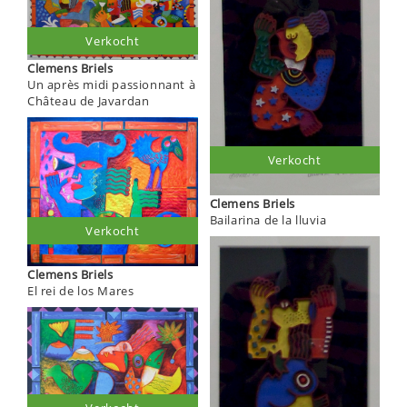
Verkocht
Clemens Briels
Un après midi passionnant à
Château de Javardan
Verkocht
Clemens Briels
Bailarina de la lluvia
Verkocht
Clemens Briels
El rei de los Mares