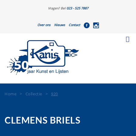
Vragen? Bel
023 - 525 7887
Over ons
Nieuws
Contact
Home
>
Collectie
>
920
CLEMENS BRIELS