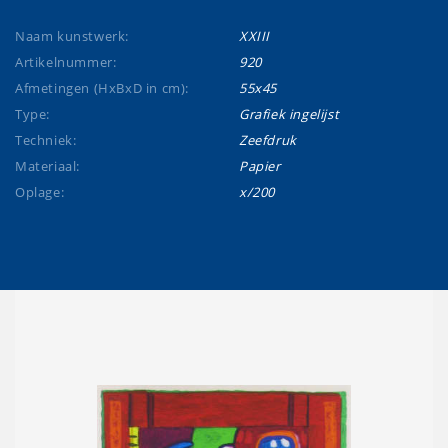
Naam kunstwerk:
XXIII
Artikelnummer:
920
Afmetingen (HxBxD in cm):
55x45
Type:
Grafiek ingelijst
Techniek:
Zeefdruk
Materiaal:
Papier
Oplage:
x/200