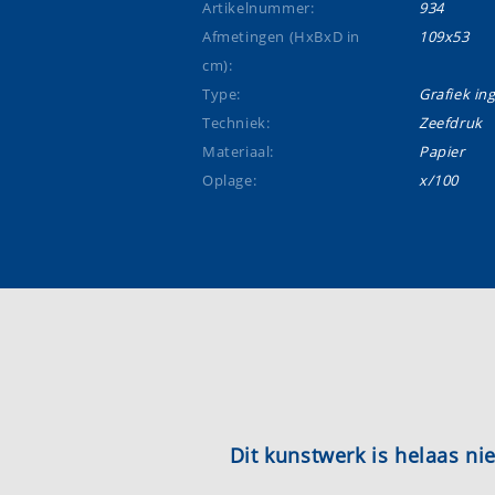
Artikelnummer:
934
Afmetingen (HxBxD in
109x53
cm):
Type:
Grafiek ing
Techniek:
Zeefdruk
Materiaal:
Papier
Oplage:
x/100
Dit kunstwerk is helaas n