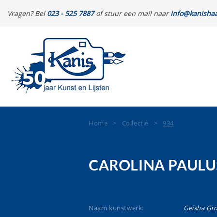
Vragen? Bel
023 - 525 7887
of stuur een mail naar
info@kanishaa
Home
>
Collectie
>
934
CAROLINA PAULU
Naam kunstwerk:
Geisha Gr