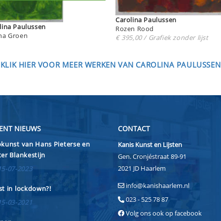
Carolina Paulussen
Carolina Paulussen
Rozen Rood
ha Groen
€ 395,00 / Grafiek zonder lijst
KLIK HIER VOOR MEER WERKEN VAN CAROLINA PAULUSSEN
ENT NIEUWS
CONTACT
kunst van Hans Pieterse en
Kanis Kunst en Lijsten
er Blankestijn
Gen. Cronjéstraat 89-91
2021 JD Haarlem
15-07-2023
info@kanishaarlem.nl
t in lockdown?!
023 - 525 78 87
15-03-2021
Volg ons ook op facebook