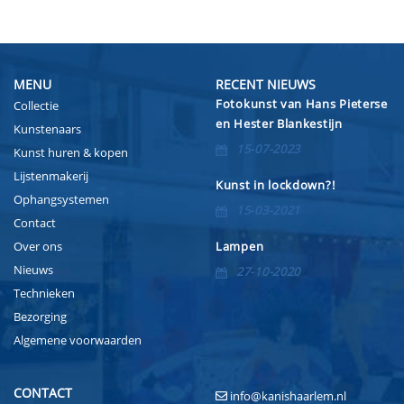
MENU
RECENT NIEUWS
Fotokunst van Hans Pieterse
Collectie
en Hester Blankestijn
Kunstenaars
15-07-2023
Kunst huren & kopen
Lijstenmakerij
Kunst in lockdown?!
Ophangsystemen
15-03-2021
Contact
Over ons
Lampen
Nieuws
27-10-2020
Technieken
Bezorging
Algemene voorwaarden
CONTACT
info@kanishaarlem.nl