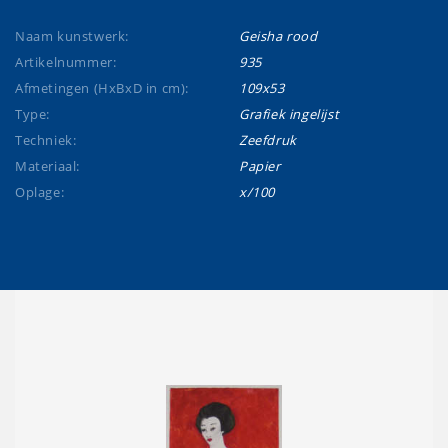
Naam kunstwerk:
Geisha rood
Artikelnummer:
935
Afmetingen (HxBxD in cm):
109x53
Type:
Grafiek ingelijst
Techniek:
Zeefdruk
Materiaal:
Papier
Oplage:
x/100