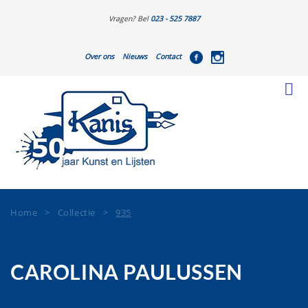
Vragen? Bel
023 - 525 7887
Over ons
Nieuws
Contact
Home
>
Collectie
>
935
CAROLINA PAULUSSEN