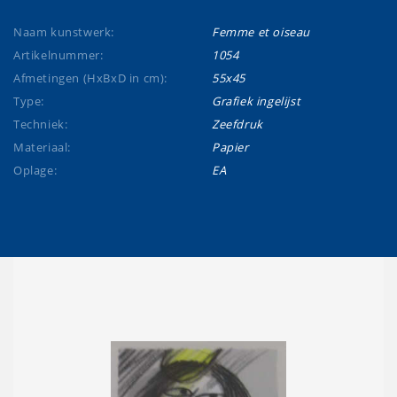
Naam kunstwerk:
Femme et oiseau
Artikelnummer:
1054
Afmetingen (HxBxD in cm):
55x45
Type:
Grafiek ingelijst
Techniek:
Zeefdruk
Materiaal:
Papier
Oplage:
EA