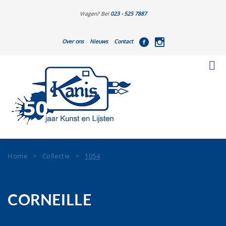
Vragen? Bel
023 - 525 7887
Over ons
Nieuws
Contact
Home
>
Collectie
>
1054
CORNEILLE