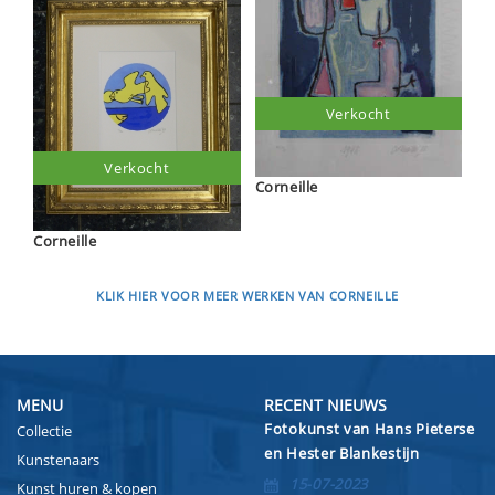
Verkocht
Verkocht
Corneille
Corneille
KLIK HIER VOOR MEER WERKEN VAN CORNEILLE
MENU
RECENT NIEUWS
Fotokunst van Hans Pieterse
Collectie
en Hester Blankestijn
Kunstenaars
15-07-2023
Kunst huren & kopen