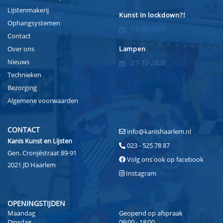
Lijstenmakerij
Kunst in lockdown?!
Ophangsystemen
15-03-2021
Contact
Over ons
Lampen
Nieuws
27-10-2020
Technieken
Bezorging
Algemene voorwaarden
CONTACT
info@kanishaarlem.nl
Kanis Kunst en Lijsten
023 - 525 78 87
Gen. Cronjéstraat 89-91
Volg ons ook op facebook
2021 JD Haarlem
Instagram
OPENINGSTIJDEN
Maandag
Geopend op afspraak
Dinsdag
09:00 - 18:00