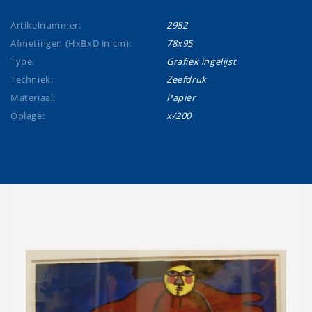
Artikelnummer:
2982
Afmetingen (HxBxD in cm):
78x95
Type:
Grafiek ingelijst
Techniek:
Zeefdruk
Materiaal:
Papier
Oplage:
x/200