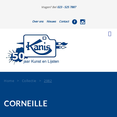
Vragen? Bel
023 - 525 7887
Over ons
Nieuws
Contact
Home
>
Collectie
>
2982
CORNEILLE