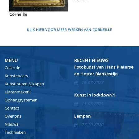
Corneille
KLIK HIER VOOR MEER WERKEN VAN CORNEILLE
MENU
RECENT NIEUWS
Fotokunst van Hans Pieterse
Collectie
en Hester Blankestijn
Kunstenaars
15-07-2023
Kunst huren & kopen
Lijstenmakerij
Kunst in lockdown?!
Ophangsystemen
15-03-2021
Contact
Over ons
Lampen
Nieuws
27-10-2020
Technieken