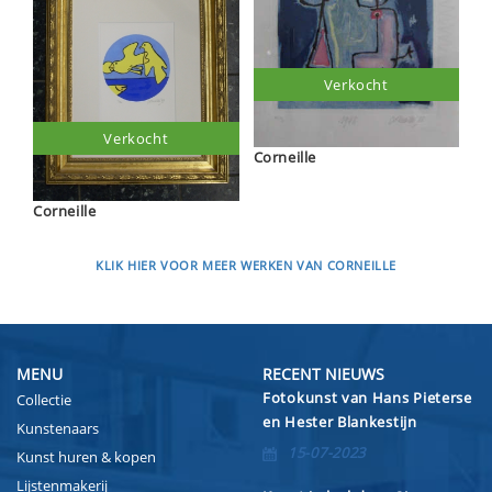
Verkocht
Verkocht
Corneille
Corneille
KLIK HIER VOOR MEER WERKEN VAN CORNEILLE
MENU
RECENT NIEUWS
Fotokunst van Hans Pieterse
Collectie
en Hester Blankestijn
Kunstenaars
15-07-2023
Kunst huren & kopen
Lijstenmakerij