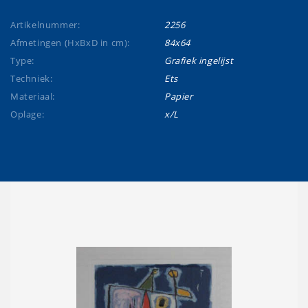
Artikelnummer:
2256
Afmetingen (HxBxD in cm):
84x64
Type:
Grafiek ingelijst
Techniek:
Ets
Materiaal:
Papier
Oplage:
x/L