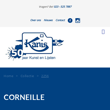
Vragen? Bel
023 - 525 7887
Over ons
Nieuws
Contact
Home
>
Collectie
>
2256
CORNEILLE