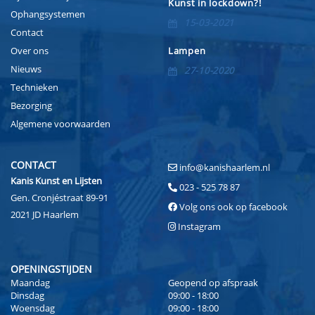
Kunst in lockdown?!
Ophangsystemen
15-03-2021
Contact
Over ons
Lampen
Nieuws
27-10-2020
Technieken
Bezorging
Algemene voorwaarden
CONTACT
info@kanishaarlem.nl
Kanis Kunst en Lijsten
023 - 525 78 87
Gen. Cronjéstraat 89-91
Volg ons ook op facebook
2021 JD Haarlem
Instagram
OPENINGSTIJDEN
Maandag
Geopend op afspraak
Dinsdag
09:00 - 18:00
Woensdag
09:00 - 18:00