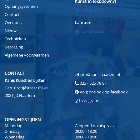
Kunst in lockdown?!
Ophangsystemen
15-03-2021
Contact
Over ons
Lampen
Nieuws
27-10-2020
Technieken
Bezorging
Algemene voorwaarden
CONTACT
info@kanishaarlem.nl
Kanis Kunst en Lijsten
023 - 525 78 87
Gen. Cronjéstraat 89-91
Volg ons ook op facebook
2021 JD Haarlem
Instagram
OPENINGSTIJDEN
Maandag
Geopend op afspraak
Dinsdag
09:00 - 18:00
Woensdag
09:00 - 18:00