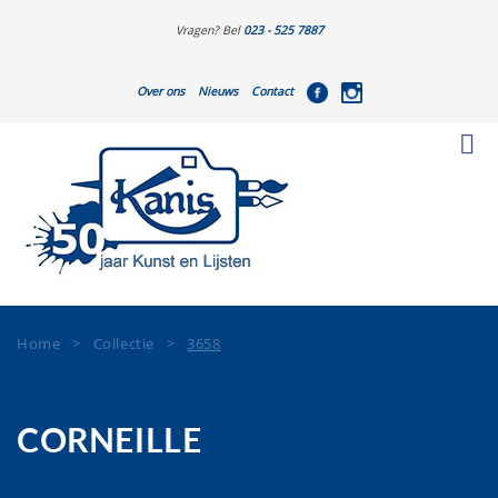
Vragen? Bel
023 - 525 7887
Over ons
Nieuws
Contact
Home
>
Collectie
>
3658
CORNEILLE