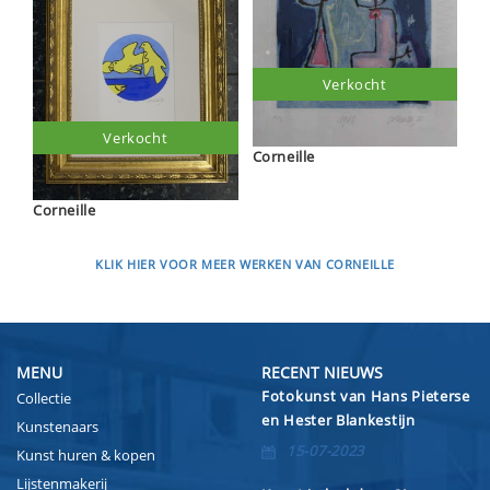
Verkocht
Verkocht
Corneille
Corneille
KLIK HIER VOOR MEER WERKEN VAN CORNEILLE
MENU
RECENT NIEUWS
Fotokunst van Hans Pieterse
Collectie
en Hester Blankestijn
Kunstenaars
15-07-2023
Kunst huren & kopen
Lijstenmakerij