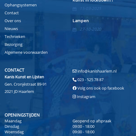
Kunst in lockdown?!
Ophangsystemen
15-03-2021
Contact
Over ons
Lampen
Nieuws
27-10-2020
Technieken
Bezorging
Algemene voorwaarden
CONTACT
info@kanishaarlem.nl
Kanis Kunst en Lijsten
023 - 525 78 87
Gen. Cronjéstraat 89-91
Volg ons ook op facebook
2021 JD Haarlem
Instagram
OPENINGSTIJDEN
Maandag
Geopend op afspraak
Dinsdag
09:00 - 18:00
Woensdag
09:00 - 18:00