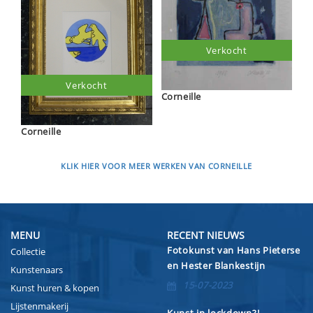
Verkocht
Verkocht
Corneille
Corneille
KLIK HIER VOOR MEER WERKEN VAN CORNEILLE
MENU
RECENT NIEUWS
Fotokunst van Hans Pieterse
Collectie
en Hester Blankestijn
Kunstenaars
15-07-2023
Kunst huren & kopen
Lijstenmakerij