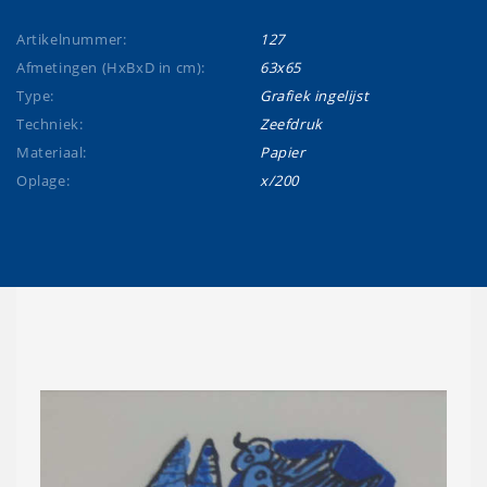
Artikelnummer:
127
Afmetingen (HxBxD in cm):
63x65
Type:
Grafiek ingelijst
Techniek:
Zeefdruk
Materiaal:
Papier
Oplage:
x/200