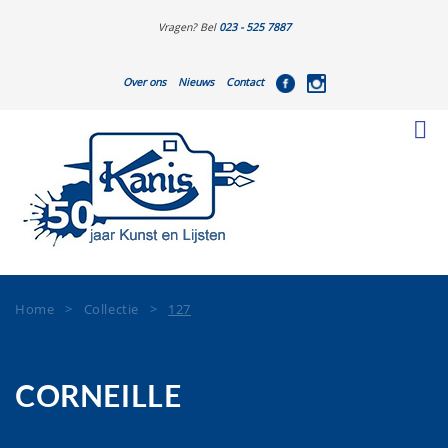
Vragen? Bel
023 - 525 7887
Over ons
Nieuws
Contact
Home
>
Collectie
>
127
CORNEILLE